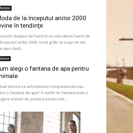
ifestyle
oda de la începutul anilor 2000
evine în tendințe
că prin dulapul de haine ți-au mai rămas haine de
 începutul anilor 2000, nu te grăbi să scapi de ele,
i ales dacă...
iverse
um alegi o fantana de apa pentru
nimale
 luat decizia sa achizitionezi companionului tau
ern o fantana de apa? O astfel de fantana este o
egere extrem de practica pentru toti...