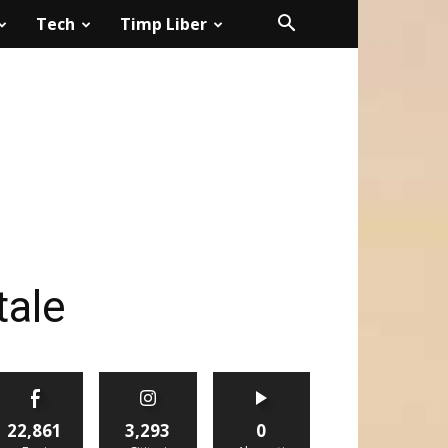
Tech
Timp Liber
tale
22,861
3,293
0