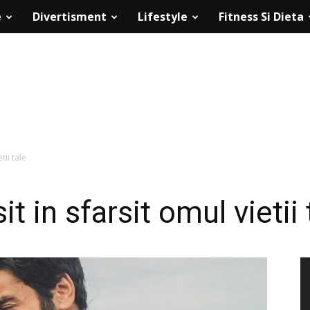
e
Divertisment
Lifestyle
Fitness Si Dieta
tii tale
t in sfarsit omul vietii 