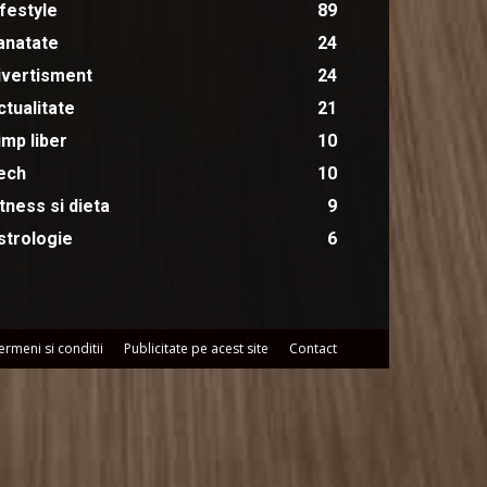
ifestyle
89
anatate
24
ivertisment
24
ctualitate
21
imp liber
10
ech
10
itness si dieta
9
strologie
6
ermeni si conditii
Publicitate pe acest site
Contact