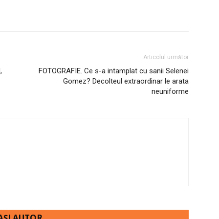
Articolul următor
,
FOTOGRAFIE. Ce s-a intamplat cu sanii Selenei
Gomez? Decolteul extraordinar le arata
neuniforme
AȘI AUTOR