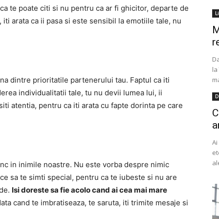
 ca te poate citi si nu pentru ca ar fi ghicitor, departe de
L
iti arata ca ii pasa si este sensibil la emotiile tale, nu
M
r
Da
la
a dintre prioritatile partenerului tau.
Faptul ca iti
ma
ea individualitatii tale, tu nu devii lumea lui, ii
D
iti atentia, pentru ca iti arata cu fapte dorinta pe care
C
a
Ai
et
al
nc in inimile noastre.
Nu este vorba despre nimic
ace sa te simti special, pentru ca te iubeste si nu are
ede.
Isi doreste sa fie acolo cand ai cea mai mare
data cand te imbratiseaza, te saruta, iti trimite mesaje si