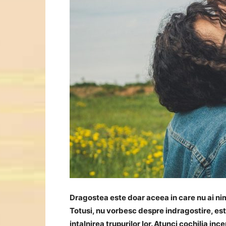
Dragostea este doar aceea in care nu ai n
Totusi, nu vorbesc despre indragostire, est
intalnirea trupurilor lor.
Atunci cochilia ince