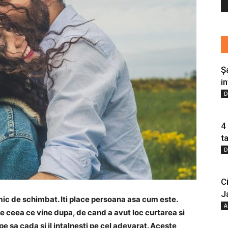
Ș
i
D
4
t
D
C
J
imic de schimbat.
Iti place persoana asa cum este.
A
e ceea ce vine dupa, de cand a avut loc curtarea si
pe sa cada si il intalnesti pe cel adevarat.
Aceste