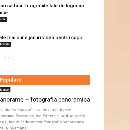
um sa faci fotografiile tale de logodna
nice
ech
ele mai bune jocuri video pentru copii
ifestyle
Populare
iverse
anorame – fotografia panoramica
joritatea fotografilor adora sa realizeze
norame fascinante, indiferent de locul pe care il
eg si, mai mult decat atat, fotografia panoramica
te la indemana...