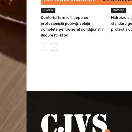
Diverse
Diverse
Confortul termic începe cu
Hidroizolaț
profesioniștii potriviți: soluții
standard ge
complete pentru aerul condiționat în
protecția co
București–Ilfov