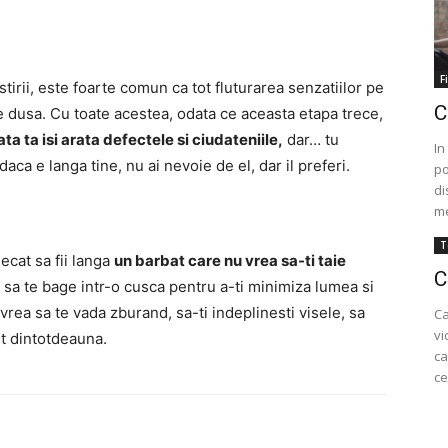
F
tirii, este foarte comun ca tot fluturarea senzatiilor pe
C
se dusa.
Cu toate acestea, odata ce aceasta etapa trece,
ta ta isi arata defectele si ciudateniile,
dar… tu
In
aca e langa tine, nu ai nevoie de el, dar il preferi.
po
di
me
T
ecat sa fii langa
un barbat care nu vrea sa-ti taie
C
 sa te bage intr-o cusca pentru a-ti minimiza lumea si
vrea sa te vada zburand, sa-ti indeplinesti visele, sa
Ca
vi
rit dintotdeauna.
ca
ce