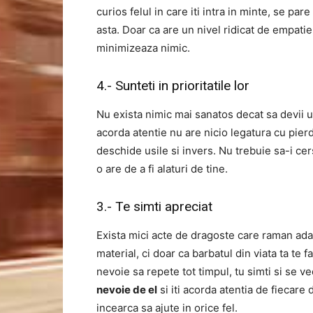
curios felul in care iti intra in minte, se pare
asta.
Doar ca are un nivel ridicat de empatie, 
minimizeaza nimic.
4.- Sunteti in prioritatile lor
Nu exista nimic mai sanatos decat sa devii un
acorda atentie nu are nicio legatura cu pierder
deschide usile si invers.
Nu trebuie sa-i cers
o are de a fi alaturi de tine.
3.- Te simti apreciat
Exista mici acte de dragoste care raman ada
material, ci doar ca barbatul din viata ta te f
nevoie sa repete tot timpul, tu simti si se v
nevoie de el
si iti acorda atentia de fiecare 
incearca sa ajute in orice fel.