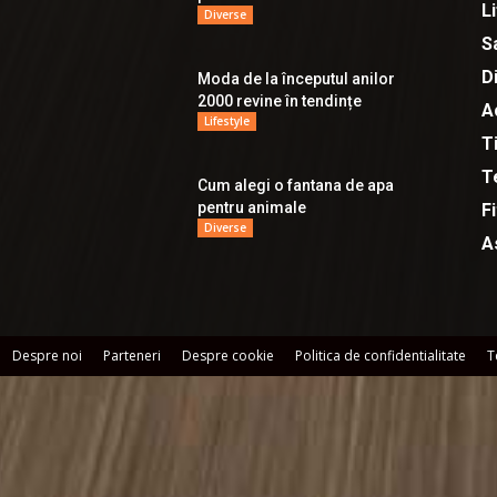
L
Diverse
S
D
Moda de la începutul anilor
2000 revine în tendințe
A
Lifestyle
T
T
Cum alegi o fantana de apa
pentru animale
F
Diverse
A
Despre noi
Parteneri
Despre cookie
Politica de confidentialitate
T