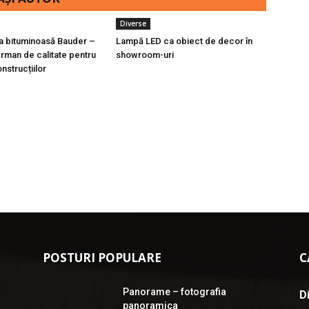
Diverse
ia bituminoasă Bauder –
Lampă LED ca obiect de decor în
rman de calitate pentru
showroom-uri
nstrucțiilor
POSTURI POPULARE
C
Panorame – fotografia
D
panoramica