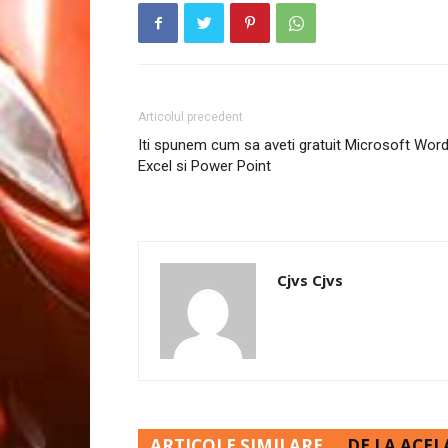
Articolul precedent
Iti spunem cum sa aveti gratuit Microsoft Word
Excel si Power Point
Cjvs Cjvs
ARTICOLE SIMILARE
DE LA ACEL