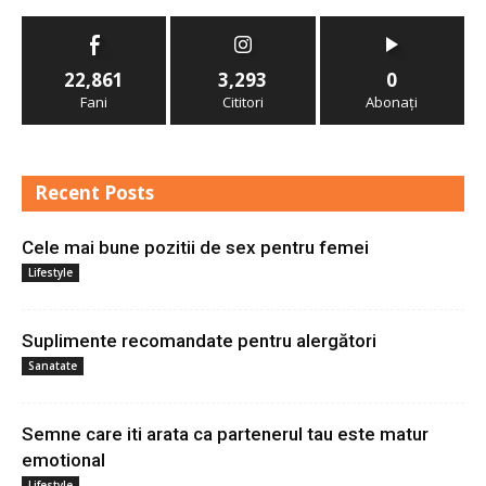
22,861
3,293
0
Fani
Cititori
Abonați
Recent Posts
Cele mai bune pozitii de sex pentru femei
Lifestyle
Suplimente recomandate pentru alergători
Sanatate
Semne care iti arata ca partenerul tau este matur
emotional
Lifestyle