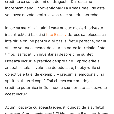
credinta ca sunt demni de dragoste. Dar daca ne
indreptam gandul conventional? La urma urmei, de asta
veti avea nevoie pentru a va atrage sufletul pereche.
In loc sa mergi la intalniri care nu duc nicaieri, priveste
inauntru.Multi baieti si
fete Brasov
doresc sa foloseasca
intalnirile online pentru a-si gasi sufletul pereche, dar nu
stiu ce vor cu adevarat de la urmatoarea lor relatie. Este
timpul sa faceti un inventar si despre cine sunteti.
Noteaza lucrurile practice despre tine – aprecierile si
antipatiile tale, nivelul tau de educatie, hobby-urile si
obiectivele tale, de exemplu – precum si emotionalul si
spiritualul – vrei copii? Esti cineva care are deja o
credinta puternica in Dumnezeu sau doreste sa dezvolte
acest lucru?
Acum, joaca-te cu aceasta idee: iti cunosti deja sufletul
pereche. Suna neadevarat? Ei bine, poate fi sau nu. Ideea