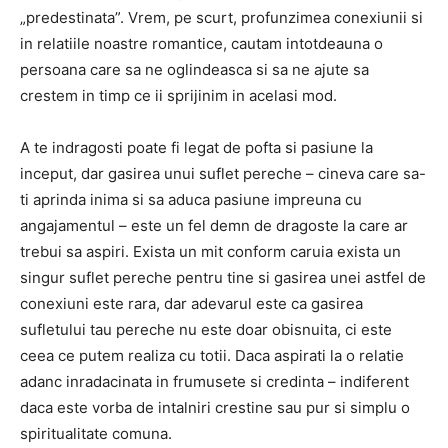
„predestinata”. Vrem, pe scurt, profunzimea conexiunii si
in relatiile noastre romantice, cautam intotdeauna o
persoana care sa ne oglindeasca si sa ne ajute sa
crestem in timp ce ii sprijinim in acelasi mod.
A te indragosti poate fi legat de pofta si pasiune la
inceput, dar gasirea unui suflet pereche – cineva care sa-
ti aprinda inima si sa aduca pasiune impreuna cu
angajamentul – este un fel demn de dragoste la care ar
trebui sa aspiri. Exista un mit conform caruia exista un
singur suflet pereche pentru tine si gasirea unei astfel de
conexiuni este rara, dar adevarul este ca gasirea
sufletului tau pereche nu este doar obisnuita, ci este
ceea ce putem realiza cu totii. Daca aspirati la o relatie
adanc inradacinata in frumusete si credinta – indiferent
daca este vorba de intalniri crestine sau pur si simplu o
spiritualitate comuna.