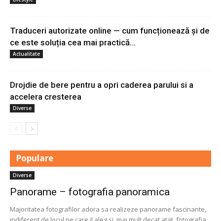
Traduceri autorizate online — cum funcționează și de
ce este soluția cea mai practică...
Actualitate
Drojdie de bere pentru a opri caderea parului si a
accelera cresterea
Diverse
Populare
Diverse
Panorame – fotografia panoramica
Majoritatea fotografilor adora sa realizeze panorame fascinante,
indiferent de locul pe care il aleg si, mai mult decat atat, fotografia