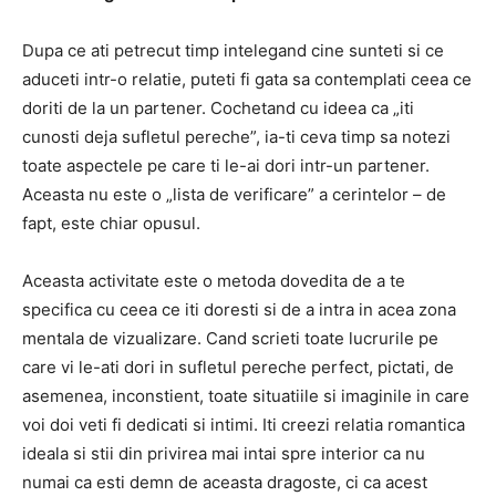
Dupa ce ati petrecut timp intelegand cine sunteti si ce
aduceti intr-o relatie, puteti fi gata sa contemplati ceea ce
doriti de la un partener. Cochetand cu ideea ca „iti
cunosti deja sufletul pereche”, ia-ti ceva timp sa notezi
toate aspectele pe care ti le-ai dori intr-un partener.
Aceasta nu este o „lista de verificare” a cerintelor – de
fapt, este chiar opusul.
Aceasta activitate este o metoda dovedita de a te
specifica cu ceea ce iti doresti si de a intra in acea zona
mentala de vizualizare. Cand scrieti toate lucrurile pe
care vi le-ati dori in sufletul pereche perfect, pictati, de
asemenea, inconstient, toate situatiile si imaginile in care
voi doi veti fi dedicati si intimi. Iti creezi relatia romantica
ideala si stii din privirea mai intai spre interior ca nu
numai ca esti demn de aceasta dragoste, ci ca acest