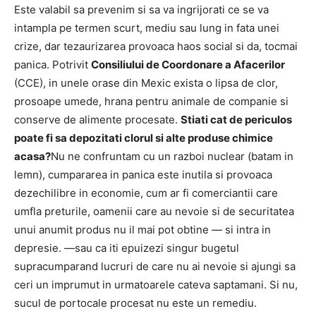
Este valabil sa prevenim si sa va ingrijorati ce se va
intampla pe termen scurt, mediu sau lung in fata unei
crize, dar tezaurizarea provoaca haos social si da, tocmai
panica.
Potrivit
Consiliului de Coordonare a Afacerilor
(CCE), in unele orase din Mexic exista o lipsa de clor,
prosoape umede, hrana pentru animale de companie si
conserve de alimente procesate.
Stiati cat de periculos
poate fi sa depozitati clorul si alte produse chimice
acasa?
Nu ne confruntam cu un razboi nuclear (batam in
lemn), cumpararea in panica este inutila si provoaca
dezechilibre in economie, cum ar fi comerciantii care
umfla preturile, oamenii care au nevoie si de securitatea
unui anumit produs nu il mai pot obtine — si intra in
depresie. —sau ca iti epuizezi singur bugetul
supracumparand lucruri de care nu ai nevoie si ajungi sa
ceri un imprumut in urmatoarele cateva saptamani.
Si nu,
sucul de portocale procesat nu este un remediu.