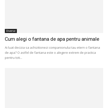
Diverse
Cum alegi o fantana de apa pentru animale
Ai luat decizia sa achizitionezi companionului tau etern o fantana
de apa? O astfel de fantana este o alegere extrem de practica
pentru toti...