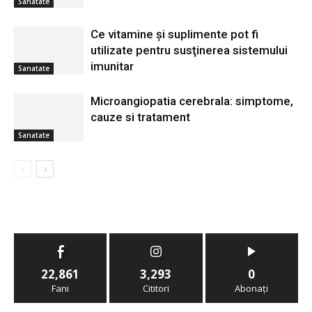
Sanatate
Ce vitamine şi suplimente pot fi
utilizate pentru susţinerea sistemului
imunitar
Sanatate
Microangiopatia cerebrala: simptome,
cauze si tratament
Sanatate
22,861
3,293
0
Fani
Cititori
Abonați