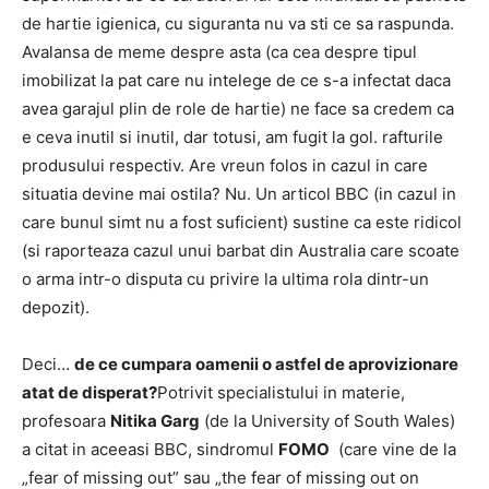
de hartie igienica, cu siguranta nu va sti ce sa raspunda.
Avalansa de meme despre asta (ca cea despre tipul
imobilizat la pat care nu intelege de ce s-a infectat daca
avea garajul plin de role de hartie) ne face sa credem ca
e ceva inutil si inutil, dar totusi, am fugit la gol. rafturile
produsului respectiv.
Are vreun folos in cazul in care
situatia devine mai ostila?
Nu. Un articol BBC (in cazul in
care bunul simt nu a fost suficient) sustine ca este ridicol
(si raporteaza cazul unui barbat din Australia care scoate
o arma intr-o disputa cu privire la ultima rola dintr-un
depozit).
Deci…
de ce cumpara oamenii o astfel de aprovizionare
atat de disperat?
Potrivit specialistului in materie,
profesoara
Nitika Garg
(de la University of South Wales)
a citat in aceeasi BBC, sindromul
FOMO
(care vine de la
„fear of missing out” sau „the fear of missing out on