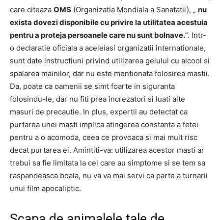
care citeaza
OMS
(Organizatia Mondiala a Sanatatii), „
nu
exista dovezi disponibile cu privire la utilitatea acestuia
pentru a proteja persoanele care nu sunt bolnave.
”.
Intr-
o declaratie oficiala a aceleiasi organizatii internationale,
sunt date instructiuni privind utilizarea gelului cu alcool si
spalarea mainilor, dar nu este mentionata folosirea mastii.
Da, poate ca oamenii se simt foarte in siguranta
folosindu-le, dar nu fiti prea increzatori si luati alte
masuri de precautie.
In plus, expertii au detectat ca
purtarea unei masti implica atingerea constanta a fetei
pentru a o acomoda, ceea ce provoaca si mai mult risc
decat purtarea ei.
Amintiti-va: utilizarea acestor masti ar
trebui sa fie limitata la cei care au simptome si se tem sa
raspandeasca boala, nu va va mai servi ca parte a turnarii
unui film apocaliptic.
Scapa de animalele tale de