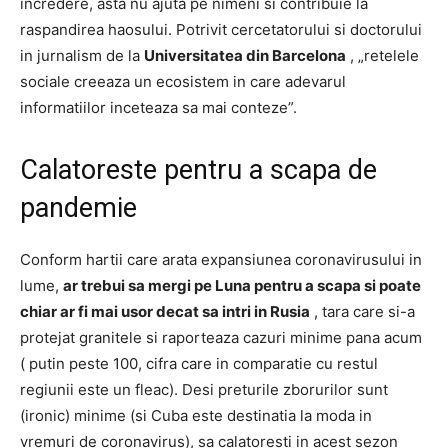
incredere, asta nu ajuta pe nimeni si contribuie la
raspandirea haosului.
Potrivit cercetatorului si doctorului
in jurnalism de la
Universitatea din Barcelona
, ​​„retelele
sociale creeaza un ecosistem in care adevarul
informatiilor inceteaza sa mai conteze”.
Calatoreste pentru a scapa de
pandemie
Conform hartii care arata expansiunea coronavirusului in
lume,
ar trebui sa mergi pe Luna pentru a scapa si poate
chiar ar fi mai usor decat sa intri in Rusia
, tara care si-a
protejat granitele si raporteaza cazuri minime pana acum
( putin peste 100, cifra care in comparatie cu restul
regiunii este un fleac).
Desi preturile zborurilor sunt
(ironic) minime (si Cuba este destinatia la moda in
vremuri de coronavirus), sa calatoresti in acest sezon