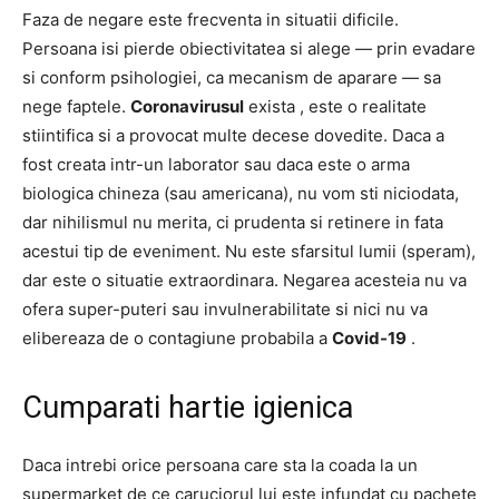
Faza de negare este frecventa in situatii dificile.
Persoana isi pierde obiectivitatea si alege — prin evadare
si conform psihologiei, ca mecanism de aparare — sa
nege faptele.
Coronavirusul
exista ,
este o realitate
stiintifica si a provocat multe decese dovedite.
Daca a
fost creata intr-un laborator sau daca este o arma
biologica chineza (sau americana), nu vom sti niciodata,
dar nihilismul nu merita, ci prudenta si retinere in fata
acestui tip de eveniment.
Nu este sfarsitul lumii (speram),
dar este o situatie extraordinara.
Negarea acesteia nu va
ofera super-puteri sau invulnerabilitate si nici nu va
elibereaza de o contagiune probabila a
Covid-19
.
Cumparati hartie igienica
Daca intrebi orice persoana care sta la coada la un
supermarket de ce caruciorul lui este infundat cu pachete