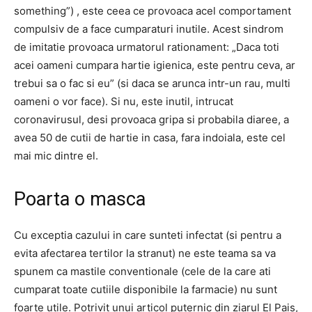
something”) , este ceea ce provoaca acel comportament
compulsiv de a face cumparaturi inutile.
Acest sindrom
de imitatie provoaca urmatorul rationament: „Daca toti
acei oameni cumpara hartie igienica, este pentru ceva, ar
trebui sa o fac si eu” (si daca se arunca intr-un rau, multi
oameni o vor face).
Si nu, este inutil, intrucat
coronavirusul, desi provoaca gripa si probabila diaree, a
avea 50 de cutii de hartie in casa, fara indoiala, este cel
mai mic dintre el.
Poarta o masca
Cu exceptia cazului in care sunteti infectat (si pentru a
evita afectarea tertilor la stranut) ne este teama sa va
spunem ca mastile conventionale (cele de la care ati
cumparat toate cutiile disponibile la farmacie) nu sunt
foarte utile.
Potrivit unui articol puternic din ziarul El Pais,