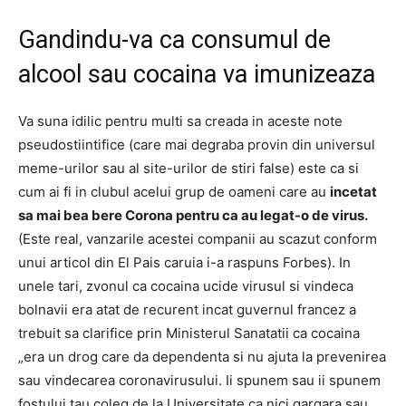
Gandindu-va ca consumul de
alcool sau cocaina va imunizeaza
Va suna idilic pentru multi sa creada in aceste note
pseudostiintifice (care mai degraba provin din universul
meme-urilor sau al site-urilor de stiri false) este ca si
cum ai fi in clubul acelui grup de oameni care au
incetat
sa mai bea bere Corona pentru ca au legat-o de virus.
(Este real, vanzarile acestei companii au scazut conform
unui articol din El Pais caruia i-a raspuns Forbes).
In
unele tari, zvonul ca cocaina ucide virusul si vindeca
bolnavii era atat de recurent incat guvernul francez a
trebuit sa clarifice prin Ministerul Sanatatii ca cocaina
„era un drog care da dependenta si nu ajuta la prevenirea
sau vindecarea coronavirusului.
Ii spunem sau ii spunem
fostului tau coleg de la Universitate ca nici gargara sau